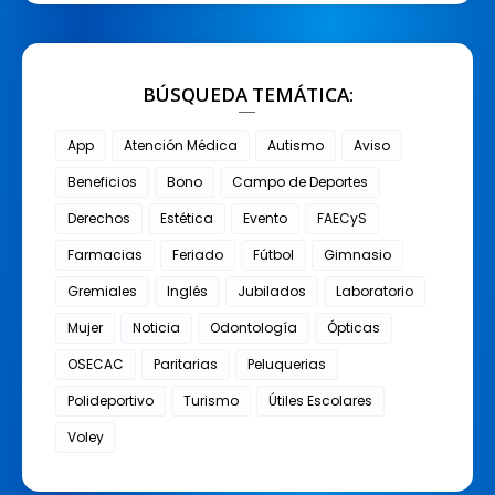
BÚSQUEDA TEMÁTICA:
App
Atención Médica
Autismo
Aviso
Beneficios
Bono
Campo de Deportes
Derechos
Estética
Evento
FAECyS
Farmacias
Feriado
Fútbol
Gimnasio
Gremiales
Inglés
Jubilados
Laboratorio
Mujer
Noticia
Odontología
Ópticas
OSECAC
Paritarias
Peluquerias
Polideportivo
Turismo
Útiles Escolares
Voley