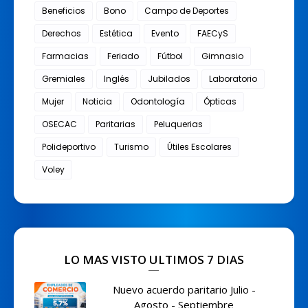
Beneficios
Bono
Campo de Deportes
Derechos
Estética
Evento
FAECyS
Farmacias
Feriado
Fútbol
Gimnasio
Gremiales
Inglés
Jubilados
Laboratorio
Mujer
Noticia
Odontología
Ópticas
OSECAC
Paritarias
Peluquerias
Polideportivo
Turismo
Útiles Escolares
Voley
LO MAS VISTO ULTIMOS 7 DIAS
Nuevo acuerdo paritario Julio -
Agosto - Septiembre