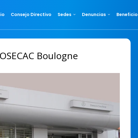
cio
Consejo Directivo
Sedes
Denuncias
Beneficio
s OSECAC Boulogne