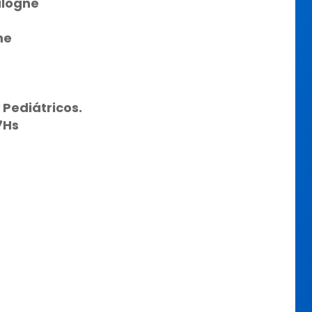
ulogne
ne
 Pediátricos.
7Hs