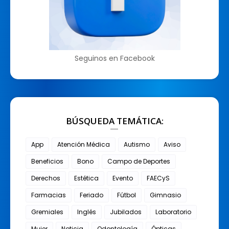
Seguinos en Facebook
BÚSQUEDA TEMÁTICA:
App
Atención Médica
Autismo
Aviso
Beneficios
Bono
Campo de Deportes
Derechos
Estética
Evento
FAECyS
Farmacias
Feriado
Fútbol
Gimnasio
Gremiales
Inglés
Jubilados
Laboratorio
Mujer
Noticia
Odontología
Ópticas