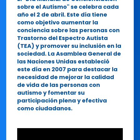
sobre el Autismo" se celebra cada
año el 2 de abril. Este día tiene
como objetivo aumentar la
conciencia sobre las personas con
Trastorno del Espectro Autista
(TEA) y promover su inclusión en la
sociedad. La Asamblea General de
las Naciones Unidas estableció
este día en 2007 para destacar la
necesidad de mejorar la calidad
de vida de las personas con
autismo y fomentar su
participación plena y efectiva
como ciudadanos.