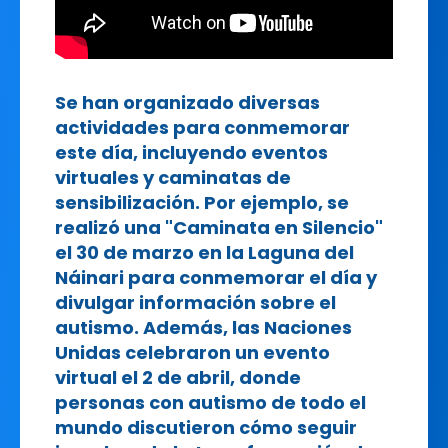
Se han organizado diversas
actividades para conmemorar
este día, incluyendo eventos
virtuales y caminatas de
sensibilización. Por ejemplo, se
realizó una "Caminata en Silencio"
el 30 de marzo en la Laguna del
Náinari para conmemorar el día y
divulgar información sobre el
autismo. Además, las Naciones
Unidas celebraron un evento
virtual el 2 de abril, donde
personas con autismo de todo el
mundo discutieron cómo seguir