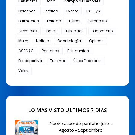
Beneficios
Bono
Campo de Deportes
Derechos
Estética
Evento
FAECyS
Farmacias
Feriado
Fútbol
Gimnasio
Gremiales
Inglés
Jubilados
Laboratorio
Mujer
Noticia
Odontología
Ópticas
OSECAC
Paritarias
Peluquerias
Polideportivo
Turismo
Útiles Escolares
Voley
LO MAS VISTO ULTIMOS 7 DIAS
Nuevo acuerdo paritario Julio -
Agosto - Septiembre