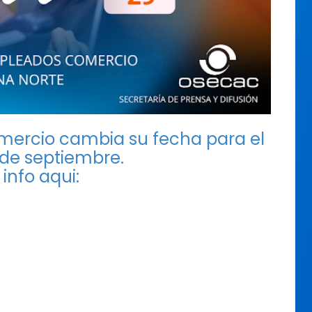
mercio cambia su fecha para el
de septiembre.
info aqui: