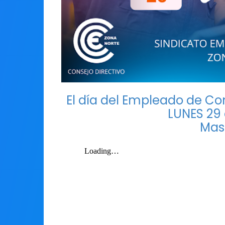
El día del Empleado de Co
LUNES 29 
Mas 