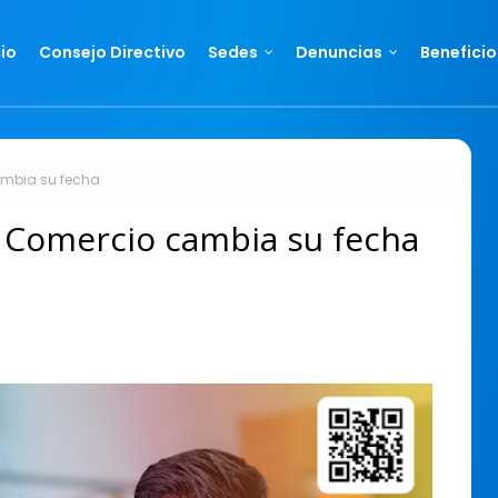
cio
Consejo Directivo
Sedes
Denuncias
Beneficio
ambia su fecha
e Comercio cambia su fecha