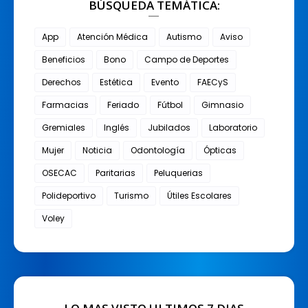
BÚSQUEDA TEMÁTICA:
App
Atención Médica
Autismo
Aviso
Beneficios
Bono
Campo de Deportes
Derechos
Estética
Evento
FAECyS
Farmacias
Feriado
Fútbol
Gimnasio
Gremiales
Inglés
Jubilados
Laboratorio
Mujer
Noticia
Odontología
Ópticas
OSECAC
Paritarias
Peluquerias
Polideportivo
Turismo
Útiles Escolares
Voley