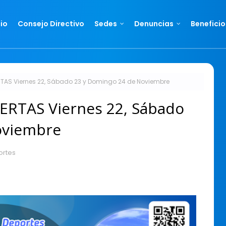
cio
Consejo Directivo
Sedes
Denuncias
Beneficio
ERTAS Viernes 22, Sábado 23 y Domingo 24 de Noviembre
IERTAS Viernes 22, Sábado
oviembre
rtes