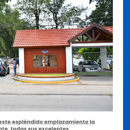
 este espléndido emplazamiento la
nte, todas sus excelentes