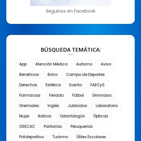
Seguinos en Facebook
BÚSQUEDA TEMÁTICA:
App
Atención Médica
Autismo
Aviso
Beneficios
Bono
Campo de Deportes
Derechos
Estética
Evento
FAECyS
Farmacias
Feriado
Fútbol
Gimnasio
Gremiales
Inglés
Jubilados
Laboratorio
Mujer
Noticia
Odontología
Ópticas
OSECAC
Paritarias
Peluquerias
Polideportivo
Turismo
Útiles Escolares