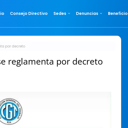
cio
Consejo Directivo
Sedes
Denuncias
Beneficio
nta por decreto
 se reglamenta por decreto