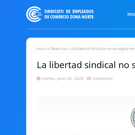
Ini
Inicio
Derechos
La libertad sindical no se reglame
La libertad sindical no
martes, junio 02, 2026
Derechos